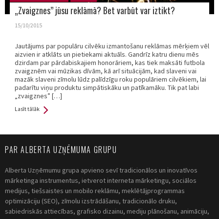
„Zvaigznes” jūsu reklāmā? Bet varbūt var iztikt?
15/10/2015
Jautājums par populāru cilvēku izmantošanu reklāmas mērķiem vēl
aizvien ir atklāts un pietiekami aktuāls. Gandrīz katru dienu mēs
dzirdam par pārdabiskajiem honorāriem, kas tiek maksāti futbola
zvaigznēm vai mūzikas dīvām, kā arī situācijām, kad slaveni vai
mazāk slaveni zīmolu lūdz palīdzīgu roku populāriem cilvēkiem, lai
padarītu viņu produktu simpātiskāku un patīkamāku. Tik pat labi
„zvaigznes” […]
Lasīt tālāk
PAR ALBERTA UZŅĒMUMA GRUPU
Alberta Uzņēmumu grupa apvieno sevī tradicionālos un inovatīvos
mārketinga instrumentus, ietverot interneta mārketingu, sociālos
medijus, tiešsaistes un mobilo reklāmu, meklētājprogrammas
optimizāciju (SEO), zīmolu izstrādāšanu, tradicionālo druku,
sabiedriskās attiecības, grafisko dizainu, mediju plānošanu, animāciju,