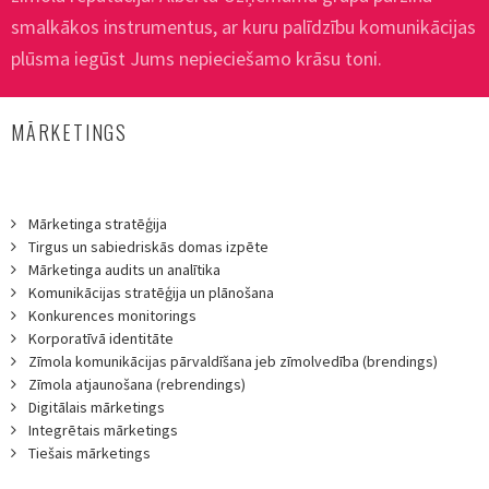
smalkākos instrumentus, ar kuru palīdzību komunikācijas
plūsma iegūst Jums nepieciešamo krāsu toni.
MĀRKETINGS
Mārketinga stratēģija
Tirgus un sabiedriskās domas izpēte
Mārketinga audits un analītika
Komunikācijas stratēģija un plānošana
Konkurences monitorings
Korporatīvā identitāte
Zīmola komunikācijas pārvaldīšana jeb zīmolvedība (brendings)
Zīmola atjaunošana (rebrendings)
Digitālais mārketings
Integrētais mārketings
Tiešais mārketings