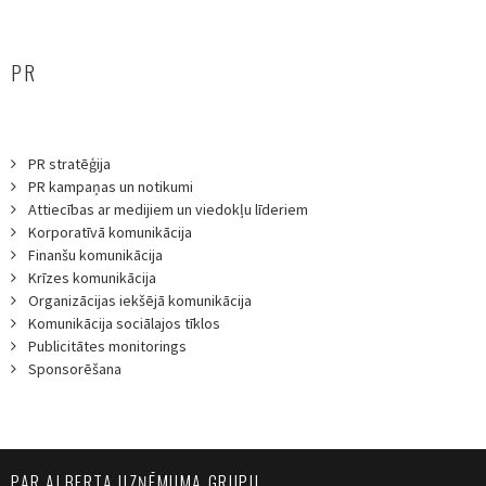
PR
PR stratēģija
PR kampaņas un notikumi
Attiecības ar medijiem un viedokļu līderiem
Korporatīvā komunikācija
Finanšu komunikācija
Krīzes komunikācija
Organizācijas iekšējā komunikācija
Komunikācija sociālajos tīklos
Publicitātes monitorings
Sponsorēšana
PAR ALBERTA UZŅĒMUMA GRUPU