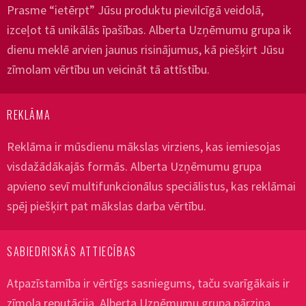
Prasme “ietērpt” Jūsu produktu pievilcīgā veidolā,
izceļot tā unikālās īpašības. Alberta Uzņēmumu grupa ik
dienu meklē arvien jaunus risinājumus, kā piešķirt Jūsu
zīmolam vērtību un veicināt tā attīstību.
REKLĀMA
Reklāma ir mūsdienu mākslas virziens, kas iemiesojas
visdažādākajās formās. Alberta Uzņēmumu grupa
apvieno sevī multifunkcionālus speciālistus, kas reklāmai
spēj piešķirt pat mākslas darba vērtību.
SABIEDRISKĀS ATTIECĪBAS
Atpazīstamība ir vērtīgs sasniegums, taču svarīgākais ir
zīmola reputācija. Alberta Uzņēmumu grupa pārzina