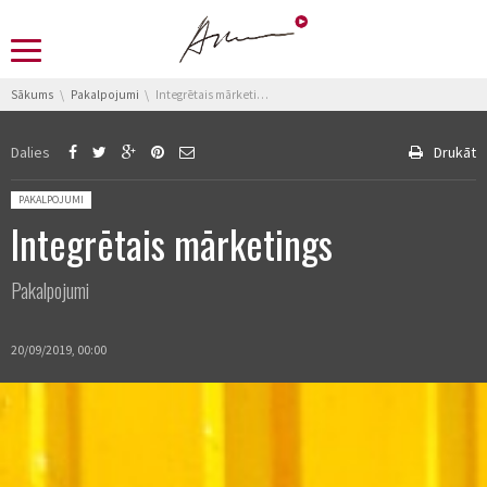
You are here:
Sākums
Pakalpojumi
Integrētais mārketings
Dalies
Drukāt
Posted in:
PAKALPOJUMI
Integrētais mārketings
Pakalpojumi
20/09/2019, 00:00