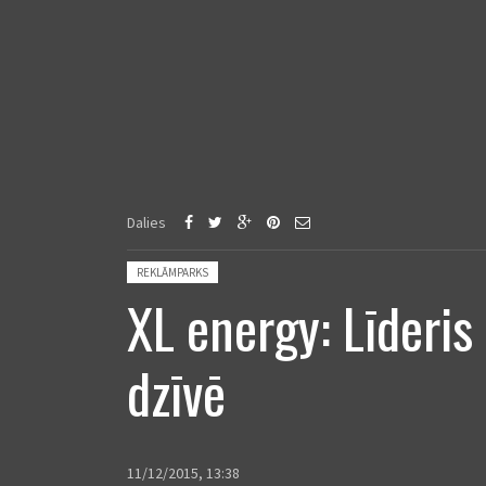
Dalies
Posted in:
REKLĀMPARKS
XL energy: Līderis
dzīvē
11/12/2015, 13:38