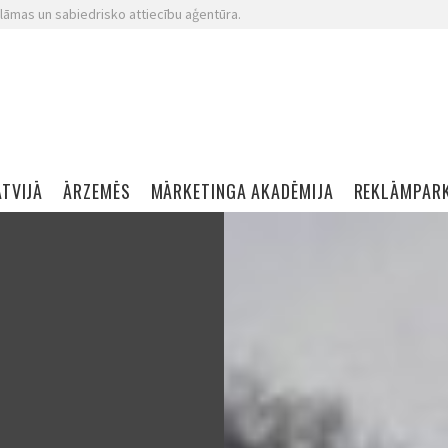
lāmas un sabiedrisko attiecību aģentūra.
ATVIJĀ
ĀRZEMĒS
MĀRKETINGA AKADĒMIJA
REKLĀMPAR