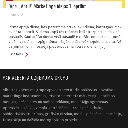
in:
"April, April!" Mārketinga idejas 1. aprīlim
01/04/2021
Pirmā aprīļa diena, kas pazīstama arī kā joku diena, katru gadu tiek
svinēta 1. aprīlī. Šī diena kopš tās rašanās brīža ir izplatījusies visā
pasaulē. Kaut arī šai dienai visā pasaulē ir dažādi nosaukumi, tomēr
visām valstīm ir kopīga tēma – šajā dienā cilvēki izjoko cits citu. Arī
uzņēmumiem ir iespēja pievērst uzmanību šai dienai, […]
Lasīt tālāk
PAR ALBERTA UZŅĒMUMA GRUPU
Alberta Uzņēmumu grupa apvieno sevī tradicionālos un inovatīvos
mārketinga instrumentus, ietverot interneta mārketingu, sociālos
medijus, tiešsaistes un mobilo reklāmu, meklētājprogrammas
optimizāciju (SEO), zīmolu izstrādāšanu, tradicionālo druku,
sabiedriskās attiecības, grafisko dizainu, mediju plānošanu, animāciju,
fotogrāfiju un dažāda mēroga video projektus.