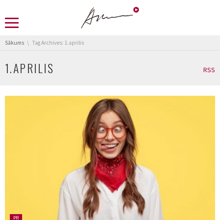
You are here:
Sākums
Tag Archives: 1.aprilis
1.APRILIS
RSS
Posted
PR