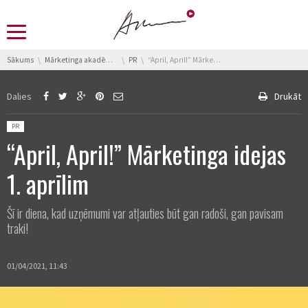
You are here:
Sākums
Mārketinga akadēmija
PR
“April, April!” Mārketinga idejas 1. aprīlim
Dalies
Drukāt
Posted in:
PR
“April, April!” Mārketinga idejas
1. aprīlim
Šī ir diena, kad uzņēmumi var atļauties būt gan radoši, gan pavisam
traki!
01/04/2021, 11:43