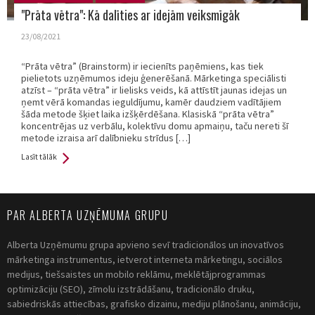
"Prāta vētra": Kā dalīties ar idejām veiksmīgāk
23/08/2021
“Prāta vētra” (Brainstorm) ir iecienīts paņēmiens, kas tiek
pielietots uzņēmumos ideju ģenerēšanā. Mārketinga speciālisti
atzīst – “prāta vētra” ir lielisks veids, kā attīstīt jaunas idejas un
ņemt vērā komandas ieguldījumu, kamēr daudziem vadītājiem
šāda metode šķiet laika izšķērdēšana. Klasiskā “prāta vētra”
koncentrējas uz verbālu, kolektīvu domu apmaiņu, taču nereti šī
metode izraisa arī dalībnieku strīdus […]
Lasīt tālāk
PAR ALBERTA UZŅĒMUMA GRUPU
Alberta Uzņēmumu grupa apvieno sevī tradicionālos un inovatīvos
mārketinga instrumentus, ietverot interneta mārketingu, sociālos
medijus, tiešsaistes un mobilo reklāmu, meklētājprogrammas
optimizāciju (SEO), zīmolu izstrādāšanu, tradicionālo druku,
sabiedriskās attiecības, grafisko dizainu, mediju plānošanu, animāciju,