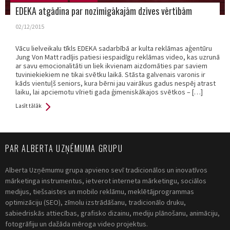
EDEKA atgādina par nozīmīgākajām dzīves vērtībām
02/12/2015
Vācu lielveikalu tīkls EDEKA sadarbībā ar kulta reklāmas aģentūru
Jung Von Matt radījis patiesi iespaidīgu reklāmas video, kas uzrunā
ar savu emocionalitāti un liek ikvienam aizdomāties par saviem
tuviniekiekiem ne tikai svētku laikā. Stāsta galvenais varonis ir
kāds vientuļš seniors, kura bērni jau vairākus gadus nespēj atrast
laiku, lai apciemotu vīrieti gada ģimeniskākajos svētkos – […]
Lasīt tālāk
PAR ALBERTA UZŅĒMUMA GRUPU
Alberta Uzņēmumu grupa apvieno sevī tradicionālos un inovatīvos
mārketinga instrumentus, ietverot interneta mārketingu, sociālos
medijus, tiešsaistes un mobilo reklāmu, meklētājprogrammas
optimizāciju (SEO), zīmolu izstrādāšanu, tradicionālo druku,
sabiedriskās attiecības, grafisko dizainu, mediju plānošanu, animāciju,
fotogrāfiju un dažāda mēroga video projektus.