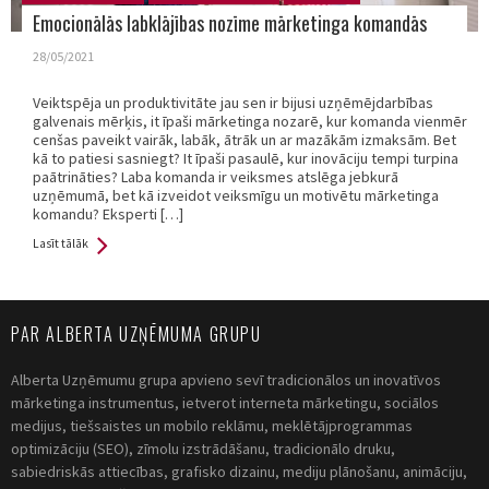
Emocionālās labklājības nozīme mārketinga komandās
28/05/2021
Veiktspēja un produktivitāte jau sen ir bijusi uzņēmējdarbības
galvenais mērķis, it īpaši mārketinga nozarē, kur komanda vienmēr
cenšas paveikt vairāk, labāk, ātrāk un ar mazākām izmaksām. Bet
kā to patiesi sasniegt? It īpaši pasaulē, kur inovāciju tempi turpina
paātrināties? Laba komanda ir veiksmes atslēga jebkurā
uzņēmumā, bet kā izveidot veiksmīgu un motivētu mārketinga
komandu? Eksperti […]
Lasīt tālāk
PAR ALBERTA UZŅĒMUMA GRUPU
Alberta Uzņēmumu grupa apvieno sevī tradicionālos un inovatīvos
mārketinga instrumentus, ietverot interneta mārketingu, sociālos
medijus, tiešsaistes un mobilo reklāmu, meklētājprogrammas
optimizāciju (SEO), zīmolu izstrādāšanu, tradicionālo druku,
sabiedriskās attiecības, grafisko dizainu, mediju plānošanu, animāciju,