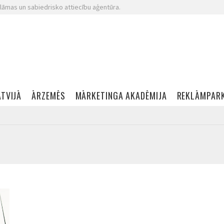
lāmas un sabiedrisko attiecību aģentūra.
ATVIJĀ
ĀRZEMĒS
MĀRKETINGA AKADĒMIJA
REKLĀMPAR