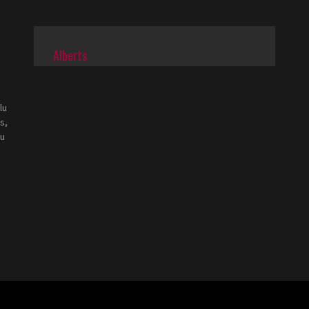
Alberts
lu
s,
ju