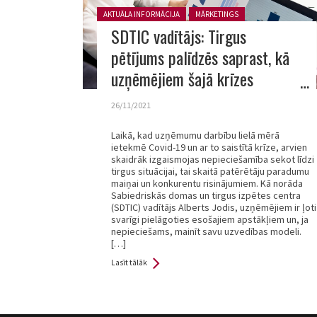
Posted in:
AKTUĀLA INFORMĀCIJA
MĀRKETINGS
SDTIC vadītājs: Tirgus
pētījums palīdzēs saprast, kā
uzņēmējiem šajā krīzes
laikmetā mainīt savu uzvedības
26/11/2021
modeli
Laikā, kad uzņēmumu darbību lielā mērā
ietekmē Covid-19 un ar to saistītā krīze, arvien
skaidrāk izgaismojas nepieciešamība sekot līdzi
tirgus situācijai, tai skaitā patērētāju paradumu
maiņai un konkurentu risinājumiem. Kā norāda
Sabiedriskās domas un tirgus izpētes centra
(SDTIC) vadītājs Alberts Jodis, uzņēmējiem ir ļoti
svarīgi pielāgoties esošajiem apstākļiem un, ja
nepieciešams, mainīt savu uzvedības modeli.
[…]
Lasīt tālāk