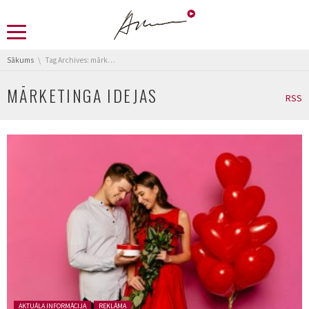
You are here:
Sākums
Tag Archives: mārketinga idejas
MĀRKETINGA IDEJAS
RSS
Posted in:
AKTUĀLA INFORMĀCIJA
REKLĀMA