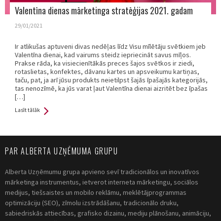
Valentīna dienas mārketinga stratēģijas 2021. gadam
29/01/2021
Ir atlikušas aptuveni divas nedēļas līdz Visu mīlētāju svētkiem jeb
Valentīna dienai, kad vairums steidz iepriecināt savus mīļos.
Prakse rāda, ka visiecienītākās preces šajos svētkos ir ziedi,
rotaslietas, konfektes, dāvanu kartes un apsveikumu kartiņas,
taču, pat, ja arī jūsu produkts neietilpst šajās īpašajās kategorijās,
tas nenozīmē, ka jūs varat ļaut Valentīna dienai aizritēt bez īpašas
[…]
Lasīt tālāk
PAR ALBERTA UZŅĒMUMA GRUPU
Alberta Uzņēmumu grupa apvieno sevī tradicionālos un inovatīvos
mārketinga instrumentus, ietverot interneta mārketingu, sociālos
medijus, tiešsaistes un mobilo reklāmu, meklētājprogrammas
optimizāciju (SEO), zīmolu izstrādāšanu, tradicionālo druku,
sabiedriskās attiecības, grafisko dizainu, mediju plānošanu, animāciju,