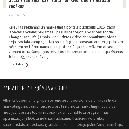
vecākus
22/12/2015
Krievijas reklāmas un mārketinga portāls publicējis 2015. gada
labākās sociālās reklāmas, īpaši akcentējot labdarības fonda
Change One Life (Izmaini vienu dzīvi) video ar nosaukumu Viena
seja. Sociālā kampaņa tika radīta šī gada pavasarī ar mērķi palīdzēt
bērniem no bērnu namiem un potenciālajiem vecākiem atrast
vienam otru. Kampaņas ietvaros tika izmantotas sejas atpazīšanas
tehnoloģijas, kas ļāva […]
Lasīt tālāk
PAR ALBERTA UZŅĒMUMA GRUPU
Alberta Uzņēmumu grupa apvieno sevī tradicionālos un inovatīvos
mārketinga instrumentus, ietverot interneta mārketingu, sociālos
medijus, tiešsaistes un mobilo reklāmu, meklētājprogrammas
optimizāciju (SEO), zīmolu izstrādāšanu, tradicionālo druku,
sabiedriskās attiecības, grafisko dizainu, mediju plānošanu, animāciju,