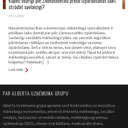
Kāpēc svarīgi pie Ziemassvētku preču izpārdošanas sākt
strādāt savlaicīgi?
07/11/2022
Mazumtirdzniecības e-komercijas mārketinga speciālistiem ir
pēdējais laiks domāt par pēc Ziemassvētku izpārdošanu.
Savlaicīgi sastādīts mārketinga plāns var veicināt augstākus
pārdošanas rādītājus un nodrošināt veiksmīgu sezonas
izpārdošanu. Šeit ir četras lietas, kas jāņem vērā, plānojot sava
uzņēmuma pēc svētku akcijas: Izvirziet mērķi Tāpat kā jebkurā
mārketinga iniciatīvā, sāciet ar mērķi. Vai vēlaties izpārdot liekos
krājumus? Palielināt […]
Lasīt tālāk
PAR ALBERTA UZŅĒMUMA GRUPU
Alberta Uzņēmumu grupa apvieno sevī tradicionālos un inovatīvos
mārketinga instrumentus, ietverot interneta mārketingu, sociālos
medijus, tiešsaistes un mobilo reklāmu, meklētājprogrammas
optimizāciju (SEO), zīmolu izstrādāšanu, tradicionālo druku,