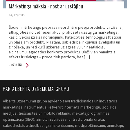
Mārketinga māksla - nost ar uzstājību
14/12/2015
Šodien mārketings pieprasa neordināru pieeju produktu virzīšanai,
atkāpjoties no vēl nesen aktīvi praktizētā uzstājīgā mārketinga,
kas cilvēkos izraisa noraidījumu. Pateicoties tehnoloģiju attīstībai
un plašajam produktu klāstam, sabiedrība ir kļuvusi izvēlīgāka un
zinošāka, un reti kurš uzķeras uz agresīvu un neatlaidīgu
aicinājumu iegādāties konkrēto produktu. Bieži vien panāktais
efekts ir īslaicīgs – prece tiek pārdota, bet […]
Lasīt tālāk
PAR ALBERTA UZŅĒMUMA GRUPU
Alberta Uzņēmumu grupa apvieno sevī tradicionālos un inovatīvos
mārketinga instrumentus, ietverot interneta mārketingu, sociālos
medijus, tiešsaistes un mobilo reklāmu, meklētājprogrammas
optimizāciju (SEO), zīmolu izstrādāšanu, tradicionālo druku,
sabiedriskās attiecības, grafisko dizainu, mediju plānošanu, animāciju,