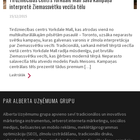
interpretē Ziemassvētku vecīša tēlu
15/12/2015
Tirdzniecības centrs Yorkdale Mall, kas atrodas vienā no
multikulturālākajām pilsētām pasaulē – Toronto, uzsāka neparastu
svētku kampaņu, kuras galvenais varonis ir zīmola interpretācija
par Ziemassvētku vecīti. Tradicionālā, sarkanā mētelī tērptā vecīša
vietā centrs Yorkdale Mall radīja mūsdienīgu, pat brutālu
Ziemassvētku vecīti, kas ģērbies modernā tērpā. Neparasto
salavecīša tēlu atveido modelis Pauls Meisons. Kampaņas
centrālais tēls prezentē tādus premium […]
Lasīt tālāk
PAR ALBERTA UZŅĒMUMA GRUPU
Alberta Uzņēmumu grupa apvieno sevī tradicionālos un inovatīvos
mārketinga instrumentus, ietverot interneta mārketingu, sociālos
medijus, tiešsaistes un mobilo reklāmu, meklētājprogrammas
optimizāciju (SEO), zīmolu izstrādāšanu, tradicionālo druku,