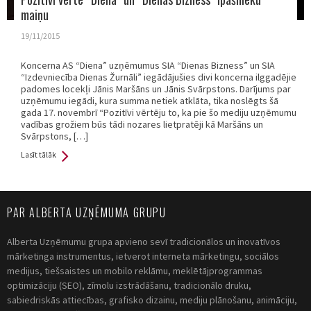
maiņu
19/11/2015
Koncerna AS “Diena” uzņēmumus SIA “Dienas Bizness” un SIA
“Izdevniecība Dienas Žurnāli” iegādājušies divi koncerna ilggadējie
padomes locekļi Jānis Maršāns un Jānis Svārpstons. Darījums par
uzņēmumu iegādi, kura summa netiek atklāta, tika noslēgts šā
gada 17. novembrī “Pozitīvi vērtēju to, ka pie šo mediju uzņēmumu
vadības grožiem būs tādi nozares lietpratēji kā Maršāns un
Svārpstons, […]
Lasīt tālāk
PAR ALBERTA UZŅĒMUMA GRUPU
Alberta Uzņēmumu grupa apvieno sevī tradicionālos un inovatīvos
mārketinga instrumentus, ietverot interneta mārketingu, sociālos
medijus, tiešsaistes un mobilo reklāmu, meklētājprogrammas
optimizāciju (SEO), zīmolu izstrādāšanu, tradicionālo druku,
sabiedriskās attiecības, grafisko dizainu, mediju plānošanu, animāciju,