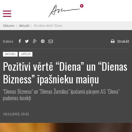
You are here:
Sākums
Aktuāli
Pozitīvi vērtē “Diena” un “Dienas Bizness” īpašnieku maiņu
Dalies
Drukāt
Posted in:
AKTUĀLI
LATVIJĀ
Pozitīvi vērtē “Diena” un “Dienas
Bizness” īpašnieku maiņu
"Dienas Biznesu" un "Dienas Žurnālus" īpašumā pārņem AS "Diena"
padomes locekļi
19/11/2015, 15:51