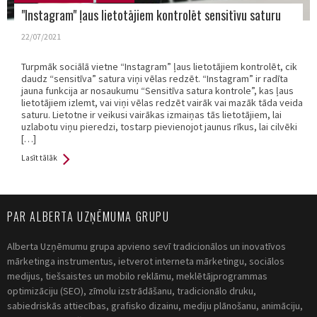
"Instagram" ļaus lietotājiem kontrolēt sensitīvu saturu
22/07/2021
Turpmāk sociālā vietne “Instagram” ļaus lietotājiem kontrolēt, cik
daudz “sensitīva” satura viņi vēlas redzēt. “Instagram” ir radīta
jauna funkcija ar nosaukumu “Sensitīva satura kontrole”, kas ļaus
lietotājiem izlemt, vai viņi vēlas redzēt vairāk vai mazāk tāda veida
saturu. Lietotne ir veikusi vairākas izmaiņas tās lietotājiem, lai
uzlabotu viņu pieredzi, tostarp pievienojot jaunus rīkus, lai cilvēki
[…]
Lasīt tālāk
PAR ALBERTA UZŅĒMUMA GRUPU
Alberta Uzņēmumu grupa apvieno sevī tradicionālos un inovatīvos
mārketinga instrumentus, ietverot interneta mārketingu, sociālos
medijus, tiešsaistes un mobilo reklāmu, meklētājprogrammas
optimizāciju (SEO), zīmolu izstrādāšanu, tradicionālo druku,
sabiedriskās attiecības, grafisko dizainu, mediju plānošanu, animāciju,