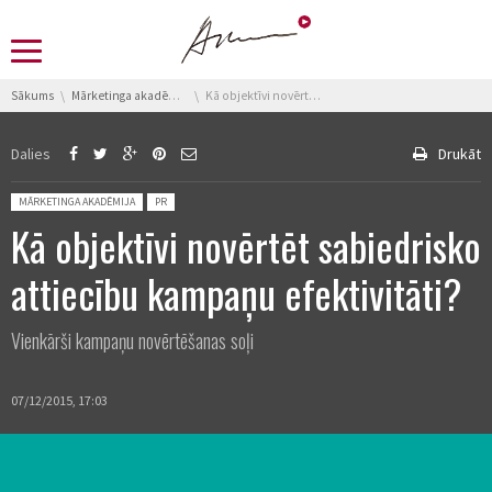
You are here:
Sākums
Mārketinga akadēmija
Kā objektīvi novērtēt sabiedrisko attiecību kampaņu efektivitāti?
Dalies
Drukāt
Posted in:
MĀRKETINGA AKADĒMIJA
PR
Kā objektīvi novērtēt sabiedrisko
attiecību kampaņu efektivitāti?
Vienkārši kampaņu novērtēšanas soļi
07/12/2015, 17:03