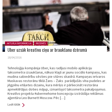
Posted in:
AKTUĀLA INFORMĀCIJA
ĀRZEMĒS
Uber uzsāk kreatīvu cīņu ar braukšanu dzērumā
18/04/2016
Tehnoloģiju kompānija Uber, kas radījusi mobilo aplikāciju
taksometra izsaukšanai, nākusi klajā ar jaunu sociālo kampaņu, kas
mudina sabiedrību sēsties pie stūres skaidrā. Kampaņas ietvaros
Maskavas restorānu tīklā Žans – Žaks parādījušās vīna pudeles ar
jēgpilnu etiķetes dizainu, kura mērķis ir pārliecināt restorāna
apmeklētājus doties mājup, izmantojot taksometra pakalpojumus.
Kreatīvo projekta #ubermehome koncepciju izstrādāja reklāmas
aģentūra Leo Burnett Moscow. Pēc […]
Lasīt tālāk