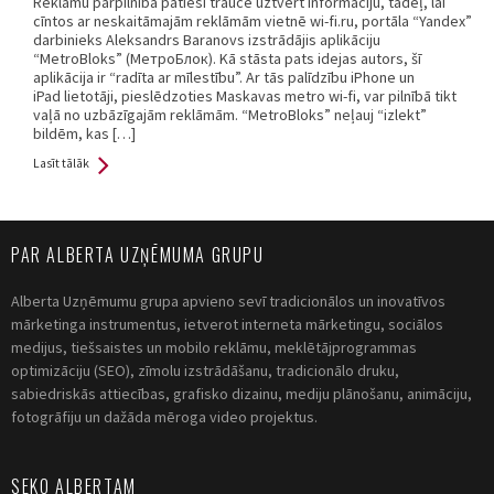
Reklāmu pārpilnība patiesi traucē uztvert informāciju, tādēļ, lai
cīntos ar neskaitāmajām reklāmām vietnē wi-fi.ru, portāla “Yandex”
darbinieks Aleksandrs Baranovs izstrādājis aplikāciju
“MetroBloks” (МетроБлок). Kā stāsta pats idejas autors, šī
aplikācija ir “radīta ar mīlestību”. Ar tās palīdzību iPhone un
iPad lietotāji, pieslēdzoties Maskavas metro wi-fi, var pilnībā tikt
vaļā no uzbāzīgajām reklāmām. “MetroBloks” neļauj “izlekt”
bildēm, kas […]
Lasīt tālāk
PAR ALBERTA UZŅĒMUMA GRUPU
Alberta Uzņēmumu grupa apvieno sevī tradicionālos un inovatīvos
mārketinga instrumentus, ietverot interneta mārketingu, sociālos
medijus, tiešsaistes un mobilo reklāmu, meklētājprogrammas
optimizāciju (SEO), zīmolu izstrādāšanu, tradicionālo druku,
sabiedriskās attiecības, grafisko dizainu, mediju plānošanu, animāciju,
fotogrāfiju un dažāda mēroga video projektus.
SEKO ALBERTAM