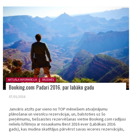
Posted in:
AKTUĀLA INFORMĀCIJA
ĀRZEMĒS
Booking.com: Padari 2016. par labāko gadu
07/01/2016
Janvāris atzīts par vieno no TOP mēnešiem atvaļinājumu
plānošanai un viesnīcu rezervācijai, un, balstoties uz šo
pieņēmumu, tiešsaistes rezervēšanas vietne Booking.com radījusi
nelielu īsfilmiņu ar nosaukumu Best 2016 ever (Labākais 2016.
gads), kas mudina skatītājus pārvērst savas ieceres rezervācijās,