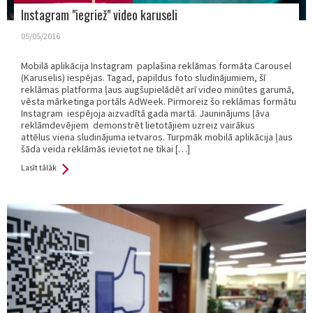
Instagram "iegriež" video karuseli
05/05/2016
Mobilā aplikācija Instagram paplašina reklāmas formāta Carousel
(Karuselis) iespējas. Tagad, papildus foto sludinājumiem, šī
reklāmas platforma ļaus augšupielādēt arī video minūtes garumā,
vēsta mārketinga portāls AdWeek. Pirmoreiz šo reklāmas formātu
Instagram iespējoja aizvadītā gada martā. Jauninājums ļāva
reklāmdevējiem demonstrēt lietotājiem uzreiz vairākus
attēlus viena sludinājuma ietvaros. Turpmāk mobilā aplikācija ļaus
šāda veida reklāmās ievietot ne tikai […]
Lasīt tālāk