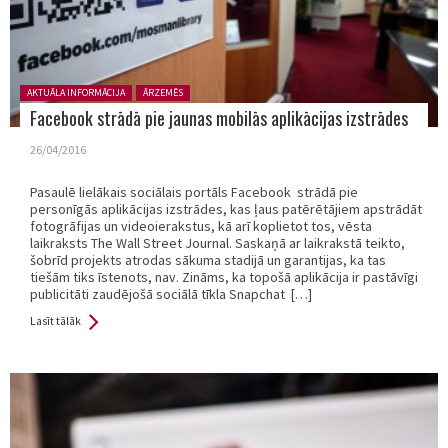
Posted in:
AKTUĀLA INFORMĀCIJA
ĀRZEMĒS
Facebook strādā pie jaunas mobilās aplikācijas izstrādes
26/04/2016
Pasaulē lielākais sociālais portāls Facebook strādā pie
personīgās aplikācijas izstrādes, kas ļaus patērētājiem apstrādāt
fotogrāfijas un videoierakstus, kā arī koplietot tos, vēsta
laikraksts The Wall Street Journal. Saskaņā ar laikrakstā teikto,
šobrīd projekts atrodas sākuma stadijā un garantijas, ka tas
tiešām tiks īstenots, nav. Zināms, ka topošā aplikācija ir pastāvīgi
publicitāti zaudējošā sociālā tīkla Snapchat […]
Lasīt tālāk