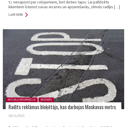
t.i. nesapņot par ceļojumiem, bet doties tajos. Lai palīdzētu
klientiem īstenot savas ieceres un apņemšanās, zīmols radījis […]
Lasīt tālāk
Posted in:
AKTUĀLA INFORMĀCIJA
ĀRZEMĒS
Radīts reklāmas bloķētājs, kas darbojas Maskavas metro
06/11/2015