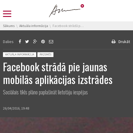
You are here:
Sākums
Aktuāla informācija
Facebook strādā pie jaunas mobilās aplikācijas izstrādes
Dalies
Drukāt
Posted in:
AKTUĀLA INFORMĀCIJA
ĀRZEMĒS
Facebook strādā pie jaunas
mobilās aplikācijas izstrādes
Sociālais tīkls plāno paplašināt lietotāju iespējas
26/04/2016, 19:48