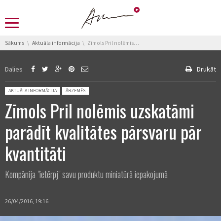
You are here:
Sākums
Aktuāla informācija
Zīmols Pril nolēmis uzskatāmi parādīt kvalitātes pārsvaru pār kvantitāti
Dalies
Drukāt
Posted in:
AKTUĀLA INFORMĀCIJA
ĀRZEMĒS
Zīmols Pril nolēmis uzskatāmi
parādīt kvalitātes pārsvaru pār
kvantitāti
Kompānija "ietērpj" savu produktu miniatūrā iepakojumā
26/04/2016, 19:16