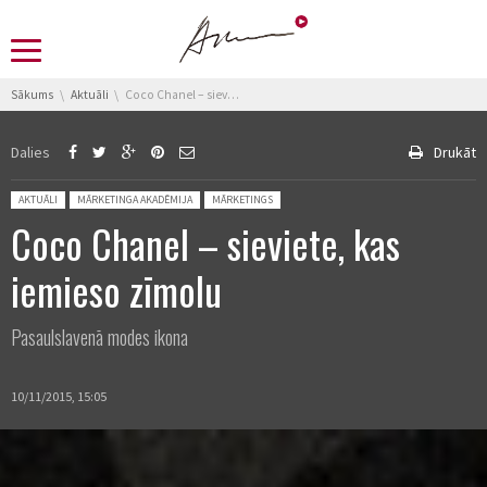
You are here:
Sākums
Aktuāli
Coco Chanel – sieviete, kas iemieso zīmolu
Dalies
Drukāt
Posted in:
AKTUĀLI
MĀRKETINGA AKADĒMIJA
MĀRKETINGS
Coco Chanel – sieviete, kas
iemieso zīmolu
Pasaulslavenā modes ikona
10/11/2015, 15:05