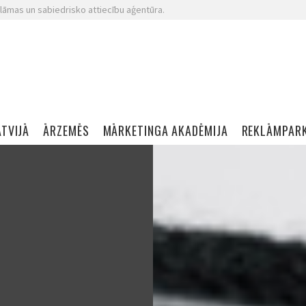
lāmas un sabiedrisko attiecību aģentūra.
ATVIJĀ
ĀRZEMĒS
MĀRKETINGA AKADĒMIJA
REKLĀMPAR