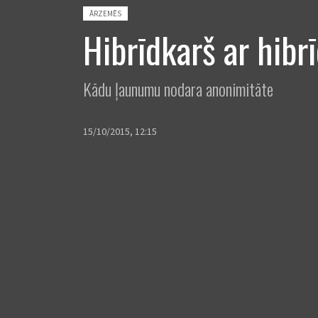
Posted in:
ĀRZEMĒS
Hibrīdkarš ar hibr
Kādu ļaunumu nodara anonimitāte
15/10/2015, 12:15