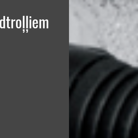
īdtroļļiem