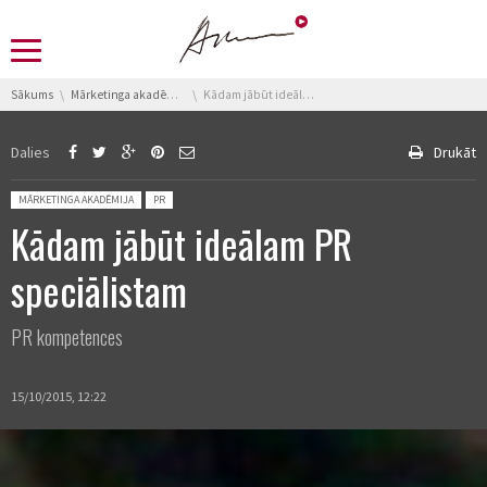
You are here:
Sākums
Mārketinga akadēmija
Kādam jābūt ideālam PR speciālistam
Dalies
Drukāt
Posted in:
MĀRKETINGA AKADĒMIJA
PR
Kādam jābūt ideālam PR
speciālistam
PR kompetences
15/10/2015, 12:22