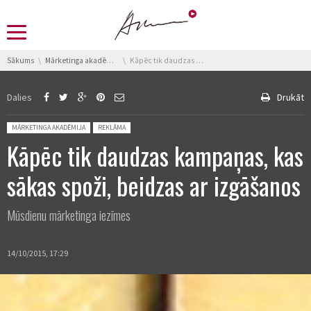
You are here:
Sākums
Mārketinga akadēmija
Kāpēc tik daudzas kampaņas, kas sākas spoži, beidzas ar izgāšanos
Dalies
Drukāt
Posted in:
MĀRKETINGA AKADĒMIJA
REKLĀMA
Kāpēc tik daudzas kampaņas, kas
sākas spoži, beidzas ar izgāšanos
Mūsdienu mārketinga iezīmes
14/10/2015, 17:29