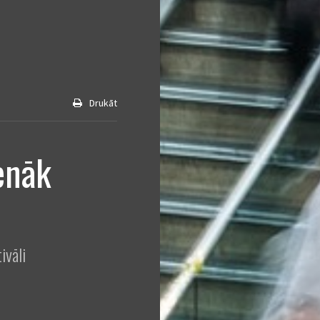
Drukāt
ienāk
ivāli