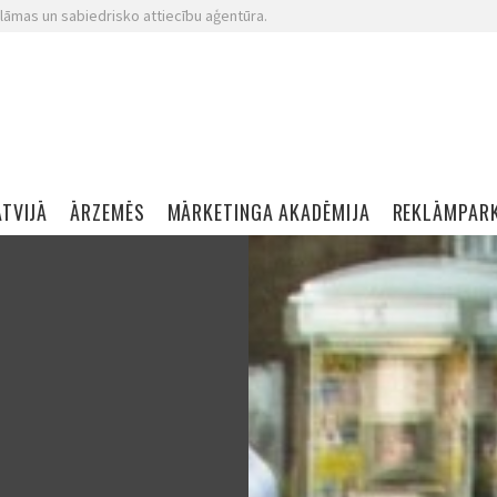
lāmas un sabiedrisko attiecību aģentūra.
ATVIJĀ
ĀRZEMĒS
MĀRKETINGA AKADĒMIJA
REKLĀMPAR