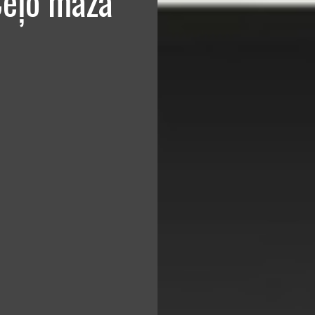
Ceļo mazā