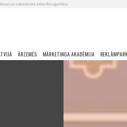
lāmas un sabiedrisko attiecību aģentūra.
ATVIJĀ
ĀRZEMĒS
MĀRKETINGA AKADĒMIJA
REKLĀMPAR