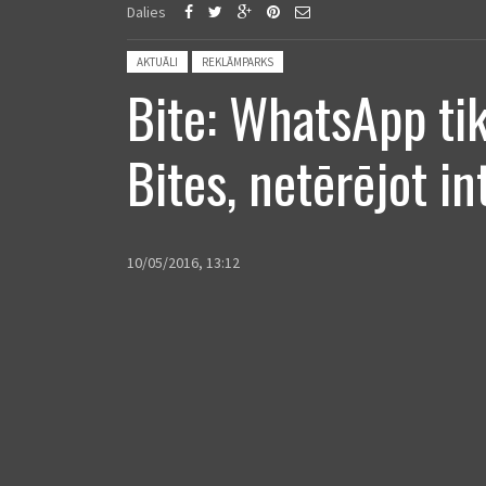
Dalies
Posted in:
AKTUĀLI
REKLĀMPARKS
Bite: WhatsApp tik
Bites, netērējot in
10/05/2016, 13:12