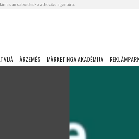
lāmas un sabiedrisko attiecību aģentūra.
ATVIJĀ
ĀRZEMĒS
MĀRKETINGA AKADĒMIJA
REKLĀMPAR