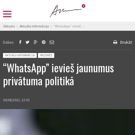
You are here:
Sākums
Aktuāla informācija
“WhatsApp” ievieš jaunumus privātuma politikā
Dalies
Drukāt
Posted in:
AKTUĀLA INFORMĀCIJA
ĀRZEMĒS
“WhatsApp” ievieš jaunumus
privātuma politikā
09/08/2022, 13:55