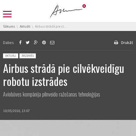
You are here:
Sākums
Aktuāli
Airbus strādā pie cilvēkveidīgu robotu izstrādes
Dalies
Drukāt
Posted in:
AKTUĀLI
ĀRZEMĒS
Airbus strādā pie cilvēkveidīgu
robotu izstrādes
Aviobūves kompānija pilnveido ražošanas tehnoloģijas
10/05/2016, 13:07