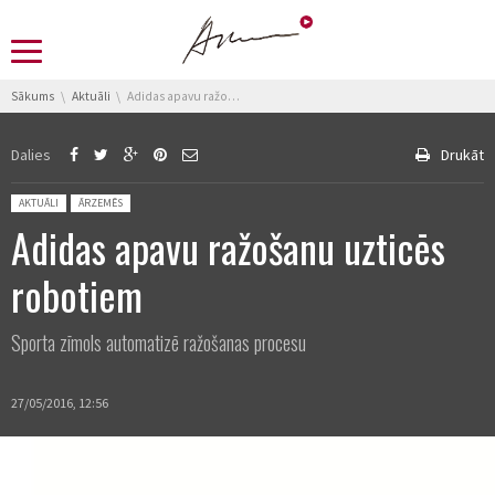
You are here:
Sākums
Aktuāli
Adidas apavu ražošanu uzticēs robotiem
Dalies
Drukāt
Posted in:
AKTUĀLI
ĀRZEMĒS
Adidas apavu ražošanu uzticēs
robotiem
Sporta zīmols automatizē ražošanas procesu
27/05/2016, 12:56