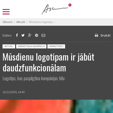
You are here:
Sākums
Aktuāli
Mūsdienu logotipam ir jābūt daudzfunkcionālam
Dalies
Drukāt
Posted in:
AKTUĀLI
MĀRKETINGA AKADĒMIJA
MĀRKETINGS
Mūsdienu logotipam ir jābūt
daudzfunkcionālam
Logotips, kas paspilgtina kompānijas tēlu
12/11/2015, 14:43