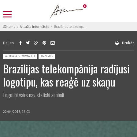
You are here:
Sākums
Aktuāla informācija
Brazīlijas telekompānija radījusi logotipu, kas reaģē uz skaņu
Dalies
Drukāt
Posted in:
AKTUĀLA INFORMĀCIJA
ĀRZEMĒS
Brazīlijas telekompānija radījusi
logotipu, kas reaģē uz skaņu
Logotipi vairs nav statiski simboli
22/04/2016, 16:03