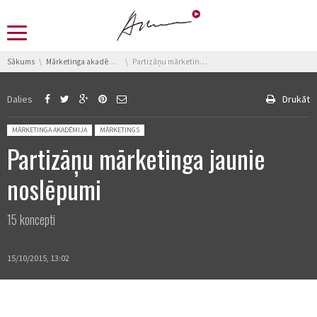
You are here:
Sākums
Mārketinga akadēmija
Partizāņu mārketinga jaunie noslēpumi
Dalies
Drukāt
Posted in:
MĀRKETINGA AKADĒMIJA
MĀRKETINGS
Partizāņu mārketinga jaunie
noslēpumi
15 koncepti
15/10/2015, 13:02