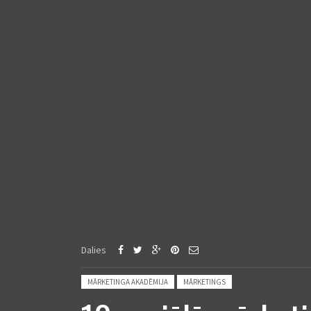
Dalies
Posted in:
MĀRKETINGA AKADĒMIJA
MĀRKETINGS