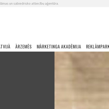
lāmas un sabiedrisko attiecību aģentūra.
ATVIJĀ
ĀRZEMĒS
MĀRKETINGA AKADĒMIJA
REKLĀMPAR