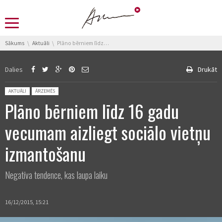
You are here:
Sākums
Aktuāli
Plāno bērniem līdz 16 gadu vecumam aizliegt sociālo vietņu izmantošanu
Dalies
Drukāt
Posted in:
AKTUĀLI
ĀRZEMĒS
Plāno bērniem līdz 16 gadu
vecumam aizliegt sociālo vietņu
izmantošanu
Negatīva tendence, kas laupa laiku
16/12/2015, 15:21