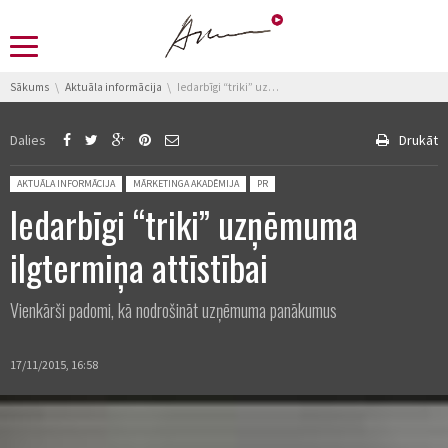
You are here:
Sākums
Aktuāla informācija
Iedarbīgi “triki” uzņēmuma ilgtermiņa attīstībai
Dalies
Drukāt
Posted in:
AKTUĀLA INFORMĀCIJA
MĀRKETINGA AKADĒMIJA
PR
Iedarbīgi “triki” uzņēmuma
ilgtermiņa attīstībai
Vienkārši padomi, kā nodrošināt uzņēmuma panākumus
17/11/2015, 16:58