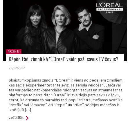
Posted
ĀRZEMĒS
in:
Kāpēc tādi zīmoli kā "L’Oreal" veido paši savus TV šovus?
22/02/2022
Skaistumkopšanas zīmols “L’Oreal” ir viens no pēdējiem zīmoliem,
kas sācis eksperimentēt ar televīzijas seriāla veidošanu, taču vai
tas var pārliecināt komerciālās raidorganizācijas un straumēšanas
platformas to pārraidīt? “L’Oreal” ir izveidojis pats savu TV šovu,
cerot, ka drīzumā to pārraidīs tādi populāri straumēšanas avoti kā
“Netflix” vai “Amazon”. Arī “Pepsi” un “Nike” pēdējos mēnešos ir
izpētījuši […]
Lasīt tālāk