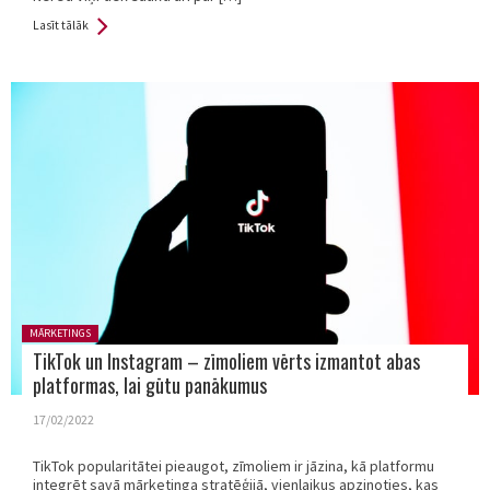
Lasīt tālāk
Posted in:
MĀRKETINGS
TikTok un Instagram – zīmoliem vērts izmantot abas
platformas, lai gūtu panākumus
17/02/2022
TikTok popularitātei pieaugot, zīmoliem ir jāzina, kā platformu
integrēt savā mārketinga stratēģijā, vienlaikus apzinoties, kas