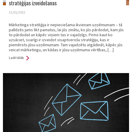
stratēģijas izveidošanas
31/01/2022
Mārketinga stratēģija ir nepieciešama ikvienam uzņēmumam – tā
palīdzēs jums likt pamatus, lai jūs zinātu, ko jūs pārdodat, kam jūs
to pārdodat un kāpēc viņiem tas ir vajadzīgs. Pirms kaut ko
uzsāciet, svarīgi ir izveidot visaptverošu stratēģiju, kas ir
piemērots jūsu uzņēmumam. Tam vajadzētu atgādināt, kāpēc jūs
veicat mārketingu, un kādas ir jūsu uzņēmuma vērtības, […]
Lasīt tālāk