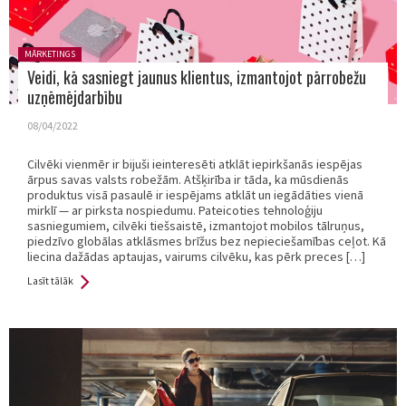
Posted in:
MĀRKETINGS
Veidi, kā sasniegt jaunus klientus, izmantojot pārrobežu
uzņēmējdarbību
08/04/2022
Cilvēki vienmēr ir bijuši ieinteresēti atklāt iepirkšanās iespējas
ārpus savas valsts robežām. Atšķirība ir tāda, ka mūsdienās
produktus visā pasaulē ir iespējams atklāt un iegādāties vienā
mirklī — ar pirksta nospiedumu. Pateicoties tehnoloģiju
sasniegumiem, cilvēki tiešsaistē, izmantojot mobilos tālruņus,
piedzīvo globālas atklāsmes brīžus bez nepieciešamības ceļot. Kā
liecina dažādas aptaujas, vairums cilvēku, kas pērk preces […]
Lasīt tālāk