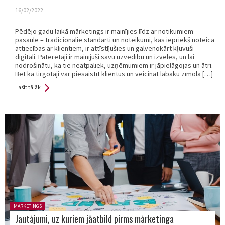
16/02/2022
Pēdējo gadu laikā mārketings ir mainījies līdz ar notikumiem
pasaulē – tradicionālie standarti un noteikumi, kas iepriekš noteica
attiecības ar klientiem, ir attīstījušies un galvenokārt kļuvuši
digitāli. Patērētāji ir mainījuši savu uzvedību un izvēles, un lai
nodrošinātu, ka tie neatpaliek, uzņēmumiem ir jāpielāgojas un ātri.
Bet kā tirgotāji var piesaistīt klientus un veicināt labāku zīmola […]
Lasīt tālāk
Posted in:
MĀRKETINGS
Jautājumi, uz kuriem jāatbild pirms mārketinga