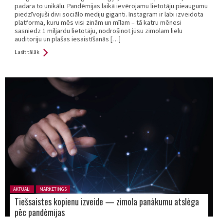
padara to unikālu. Pandēmijas laikā ievērojamu lietotāju pieaugumu
piedzīvojuši divi sociālo mediju giganti. Instagram ir labi izveidota
platforma, kuru mēs visi zinām un mīlam – tā katru mēnesi
sasniedz 1 miljardu lietotāju, nodrošinot jūsu zīmolam lielu
auditoriju un plašas iesaistīšanās […]
Lasīt tālāk
Posted in:
AKTUĀLI
MĀRKETINGS
Tiešsaistes kopienu izveide — zīmola panākumu atslēga
pēc pandēmijas