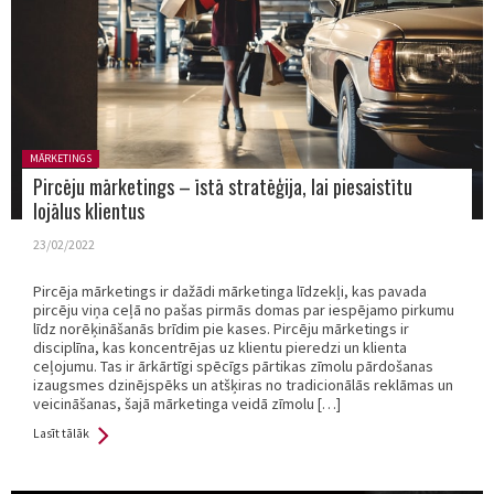
Posted in:
MĀRKETINGS
Pircēju mārketings – īstā stratēģija, lai piesaistītu
lojālus klientus
23/02/2022
Pircēja mārketings ir dažādi mārketinga līdzekļi, kas pavada
pircēju viņa ceļā no pašas pirmās domas par iespējamo pirkumu
līdz norēķināšanās brīdim pie kases. Pircēju mārketings ir
disciplīna, kas koncentrējas uz klientu pieredzi un klienta
ceļojumu. Tas ir ārkārtīgi spēcīgs pārtikas zīmolu pārdošanas
izaugsmes dzinējspēks un atšķiras no tradicionālās reklāmas un
veicināšanas, šajā mārketinga veidā zīmolu […]
Lasīt tālāk