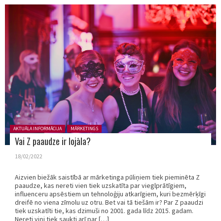
Posted in:
AKTUĀLA INFORMĀCIJA
MĀRKETINGS
Vai Z paaudze ir lojāla?
18/02/2022
Aizvien biežāk saistībā ar mārketinga pūliņiem tiek pieminēta Z
paaudze, kas nereti vien tiek uzskatīta par vieglprātīgiem,
influenceru apsēstiem un tehnoloģiju atkarīgiem, kuri bezmērķīgi
dreifē no viena zīmolu uz otru. Bet vai tā tiešām ir? Par Z paaudzi
tiek uzskatīti tie, kas dzimuši no 2001. gada līdz 2015. gadam.
Nereti viņi tiek saukti arī par […]