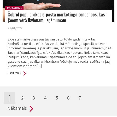
Posted in:
MĀRKETINGS
Šobrīd populārākās e-pasta mārketinga tendences, kas
jāņem vērā ikvienam uzņēmumam
28/01/2022
E-pasta mārketings pastāv jau ceturtdaļu gadsimta – tas
nodrošina ne tikai efektīvu veidu, kā mārketinga speciālisti var
informēt saņēmējus par akcijām, izpārdošanām un jaunumiem, bet
tas ir arī daudzpusīgs, efektīvs rīks, kas neprasa lielas izmaksas.
Pētījumi rāda, ka vairums uzņēmumu e-pastu joprojām izmanto kā
galveno saziņas rīku ar klientiem. Vēstuļu masveida izsūtīšana ļauj
klientiem vienmēr […]
Lasīt tālāk
1
2
3
4
5
6
7
Pages
Nākamais