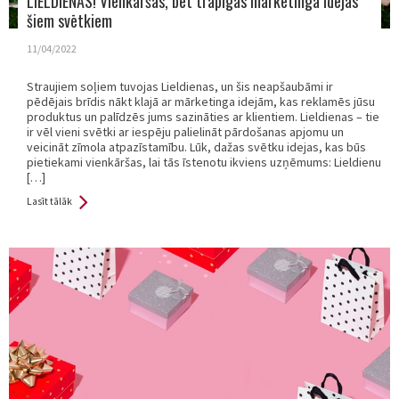
LIELDIENAS! Vienkāršas, bet trāpīgas mārketinga idejas
šiem svētkiem
11/04/2022
Straujiem soļiem tuvojas Lieldienas, un šis neapšaubāmi ir
pēdējais brīdis nākt klajā ar mārketinga idejām, kas reklamēs jūsu
produktus un palīdzēs jums sazināties ar klientiem. Lieldienas – tie
ir vēl vieni svētki ar iespēju palielināt pārdošanas apjomu un
veicināt zīmola atpazīstamību. Lūk, dažas svētku idejas, kas būs
pietiekami vienkāršas, lai tās īstenotu ikviens uzņēmums: Lieldienu
[…]
Lasīt tālāk