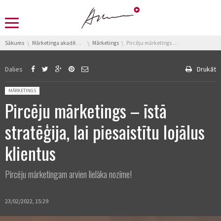
You are here:
Sākums
Mārketinga akadēmija
Mārketings
Pircēju mārketings – īstā stratēģija, lai piesaistītu lojālus klientus
Dalies
Drukāt
Posted in:
MĀRKETINGS
Pircēju mārketings – īstā
stratēģija, lai piesaistītu lojālus
klientus
Pircēju mārketingam arvien lielāka nozīme!
23/02/2022, 15:29