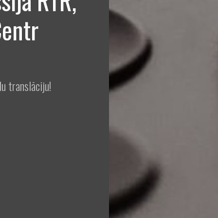
sija RTR,
Centr
u translāciju!