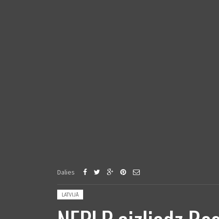
Dalies
Posted in:
LATVIJĀ