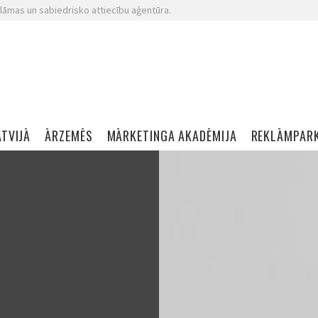
lāmas un sabiedrisko attiecību aģentūra.
ATVIJĀ
ĀRZEMĒS
MĀRKETINGA AKADĒMIJA
REKLĀMPAR