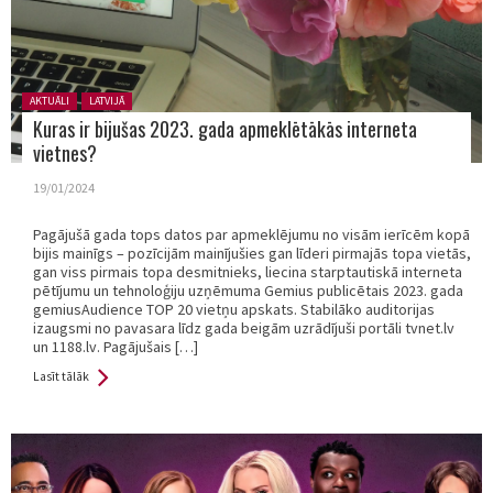
Posted in:
AKTUĀLI
LATVIJĀ
Kuras ir bijušas 2023. gada apmeklētākās interneta
vietnes?
19/01/2024
Pagājušā gada tops datos par apmeklējumu no visām ierīcēm kopā
bijis mainīgs – pozīcijām mainījušies gan līderi pirmajās topa vietās,
gan viss pirmais topa desmitnieks, liecina starptautiskā interneta
pētījumu un tehnoloģiju uzņēmuma Gemius publicētais 2023. gada
gemiusAudience TOP 20 vietņu apskats. Stabilāko auditorijas
izaugsmi no pavasara līdz gada beigām uzrādījuši portāli tvnet.lv
un 1188.lv. Pagājušais […]
Lasīt tālāk