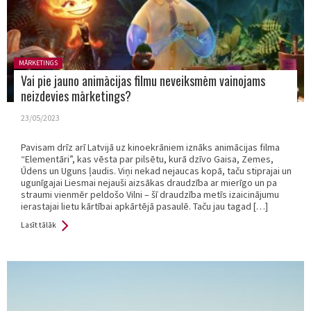
Posted in:
MĀRKETINGS
Vai pie jauno animācijas filmu neveiksmēm vainojams
neizdevies mārketings?
23/05/2023
Pavisam drīz arī Latvijā uz kinoekrāniem iznāks animācijas filma
“Elementāri”, kas vēsta par pilsētu, kurā dzīvo Gaisa, Zemes,
Ūdens un Uguns ļaudis. Viņi nekad nejaucas kopā, taču stiprajai un
ugunīgajai Liesmai nejauši aizsākas draudzība ar mierīgo un pa
straumi vienmēr peldošo Vilni – šī draudzība metīs izaicinājumu
ierastajai lietu kārtībai apkārtējā pasaulē. Taču jau tagad […]
Lasīt tālāk