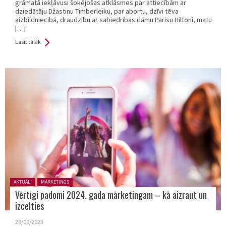
grāmatā iekļāvusi šokējošas atklāsmes par attiecībām ar
dziedātāju Džastinu Timberleiku, par abortu, dzīvi tēva
aizbildniecībā, draudzību ar sabiedrības dāmu Parisu Hiltoni, matu
[…]
Lasīt tālāk
Posted in:
AKTUĀLI
MĀRKETINGS
Vērtīgi padomi 2024. gada mārketingam – kā aizraut un
izcelties
28/09/2023