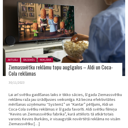
Posted in:
AKTUĀLI
ĀRZEMĒS
REKLĀMA
Ziemassvētku reklāmu topu augšgalos – Aldi un Coca-
Cola reklāmas
30/11/2023
Lai arī svētku gaidīšanas laiks ir tikko sācies, šī gada Ziemassvētku
reklāmu raža jau izrādījusies veiksmīga. Kā liecina efektivitātes
mērīšanas uzņēmumu “System1” un “Kantar” pētījumi, Aldi un
Coca-Cola svētku reklāmas ir šī gada favorīti. Aldi svētku filmiņa
“Kevins un Ziemassvētku fabrika”, kurā attēlots tā atkārtotais
varonis Kevins Burkāns, ir visaugstāk novērtētā reklāma no visām
Ziemassvētku […]