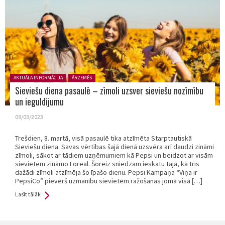
Posted in:
AKTUĀLA INFORMĀCIJA
ĀRZEMĒS
Sieviešu diena pasaulē – zīmoli uzsver sieviešu nozīmību
un ieguldījumu
09/03/2023
Trešdien, 8. martā, visā pasaulē tika atzīmēta Starptautiskā
Sieviešu diena. Savas vērtības šajā dienā uzsvēra arī daudzi zināmi
zīmoli, sākot ar tādiem uzņēmumiem kā Pepsi un beidzot ar visām
sievietēm zināmo Loreal. Šoreiz sniedzam ieskatu tajā, kā trīs
dažādi zīmoli atzīmēja šo īpašo dienu. Pepsi Kampaņa “Viņa ir
PepsiCo” pievērš uzmanību sievietēm ražošanas jomā visā […]
Lasīt tālāk