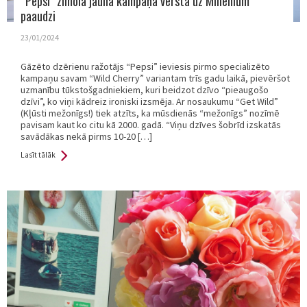
“Pepsi” zīmola jaunā kampaņa vērsta uz Millenium
paaudzi
23/01/2024
Gāzēto dzērienu ražotājs “Pepsi” ieviesis pirmo specializēto
kampaņu savam “Wild Cherry” variantam trīs gadu laikā, pievēršot
uzmanību tūkstošgadniekiem, kuri beidzot dzīvo “pieaugošo
dzīvi”, ko viņi kādreiz ironiski izsmēja. Ar nosaukumu “Get Wild”
(Kļūsti mežonīgs!) tiek atzīts, ka mūsdienās “mežonīgs” nozīmē
pavisam kaut ko citu kā 2000. gadā. “Viņu dzīves šobrīd izskatās
savādākas nekā pirms 10-20 […]
Lasīt tālāk