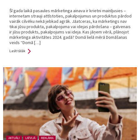
Šī gada laikā pasaules mārketinga ainava ir krietni mainījusies –
internetam strauji attīstoties, pakalpojumus un produktus pārdod
vairāk cilvēku nekā jebkad agrāk. Jāatceras, ka mārketings nav
tikai jūsu produkta, pakalpojuma vai idejas pārdošana – galvenais
ir jūsu produkts, pakalpojums vai ideja. Kas jāņem vērā, plānojot
mārketinga aktivitātes 2024. gadā? Domā lielā mērā Domāšanas
veids “Domā […]
Lasīt tālāk
Posted in:
AKTUĀLI
LATVIJĀ
REKLĀMA