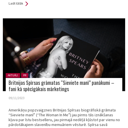
Lasīt tālāk
Posted in:
AKTUĀLI
PR
Britnijas Spīrsas grāmatas “Sieviete manī” panākumi –
fani kā spēcīgākais mārketings
09/11/2023
Amerikāņu popzvaigznes Britnijas Spīrsas biogrāfiskā grāmata
“Sieviete manī” (“The Woman In Me”) jau pirms tās iznākšanas
kļuva par īstu bestselleru, jau pirmajā nedēļā kļūstot par vienu no
pārdotākajiem slavenību memuāriem vēsturē. Spīrsa savā