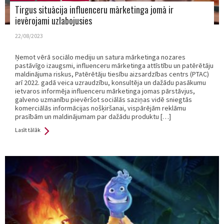
Tirgus situācija influenceru mārketinga jomā ir
ievērojami uzlabojusies
22/08/2023
Ņemot vērā sociālo mediju un satura mārketinga nozares
pastāvīgo izaugsmi, influenceru mārketinga attīstību un patērētāju
maldinājuma riskus, Patērētāju tiesību aizsardzības centrs (PTAC)
arī 2022. gadā veica uzraudzību, konsultēja un dažādu pasākumu
ietvaros informēja influenceru mārketinga jomas pārstāvjus,
galveno uzmanību pievēršot sociālās saziņas vidē sniegtās
komerciālās informācijas nošķiršanai, vispārējām reklāmu
prasībām un maldinājumam par dažādu produktu […]
Lasīt tālāk