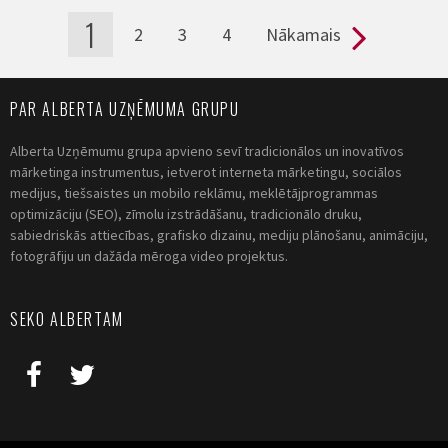
1
2
3
4
Nākamais
Pages
PAR ALBERTA UZŅĒMUMA GRUPU
Alberta Uzņēmumu grupa apvieno sevī tradicionālos un inovatīvos
mārketinga instrumentus, ietverot interneta mārketingu, sociālos
medijus, tiešsaistes un mobilo reklāmu, meklētājprogrammas
optimizāciju (SEO), zīmolu izstrādāšanu, tradicionālo druku,
sabiedriskās attiecības, grafisko dizainu, mediju plānošanu, animāciju,
fotogrāfiju un dažāda mēroga video projektus.
SEKO ALBERTAM