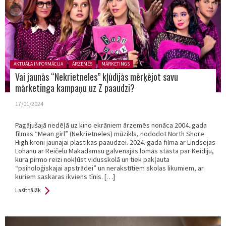
Posted in:
AKTUĀLA INFORMĀCIJA
ĀRZEMĒS
MĀRKETINGS
Vai jaunās “Nekrietneles” kļūdījās mērķējot savu
mārketinga kampaņu uz Z paaudzi?
17/01/2024
Pagājušajā nedēļā uz kino ekrāniem ārzemēs nonāca 2004. gada
filmas “Mean girl” (Nekrietneles) mūzikls, nododot North Shore
High kroni jaunajai plastikas paaudzei. 2024. gada filma ar Lindsejas
Lohanu ar Reičelu Makadamsu galvenajās lomās stāsta par Keidiju,
kura pirmo reizi nokļūst vidusskolā un tiek pakļauta
“psiholoģiskajai apstrādei” un nerakstītiem skolas likumiem, ar
kuriem saskaras ikviens tīnis. […]
Lasīt tālāk