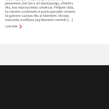
jaunumiem, bet tas ir arī daudzpusīgs, efektīvs
rīks, kas neprasa lielas izmaksas. Pētījumi rāda,
ka vairums uzņēmumu e-pastu joprojām izmanto
kā galveno saziņas rīku ar klientiem. Vēstuļu
masveida izsūtīšana ļauj klientiem vienmēr […]
Lasīt tālāk