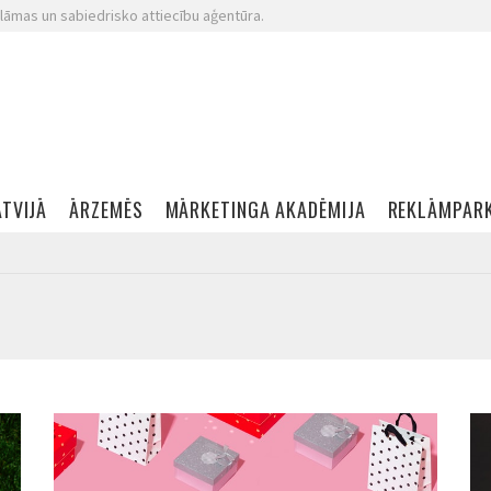
lāmas un sabiedrisko attiecību aģentūra.
ATVIJĀ
ĀRZEMĒS
MĀRKETINGA AKADĒMIJA
REKLĀMPAR