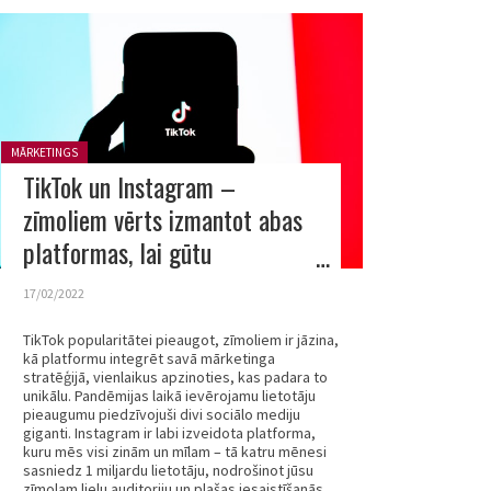
Posted in:
MĀRKETINGS
TikTok un Instagram –
zīmoliem vērts izmantot abas
platformas, lai gūtu
panākumus
17/02/2022
TikTok popularitātei pieaugot, zīmoliem ir jāzina,
kā platformu integrēt savā mārketinga
stratēģijā, vienlaikus apzinoties, kas padara to
unikālu. Pandēmijas laikā ievērojamu lietotāju
pieaugumu piedzīvojuši divi sociālo mediju
giganti. Instagram ir labi izveidota platforma,
kuru mēs visi zinām un mīlam – tā katru mēnesi
sasniedz 1 miljardu lietotāju, nodrošinot jūsu
zīmolam lielu auditoriju un plašas iesaistīšanās