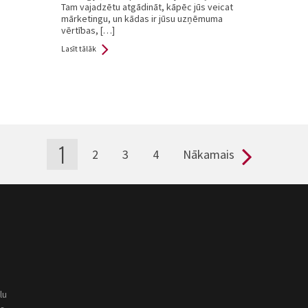
Tam vajadzētu atgādināt, kāpēc jūs veicat
mārketingu, un kādas ir jūsu uzņēmuma
vērtības, […]
Lasīt tālāk
1
2
3
4
Nākamais
lu