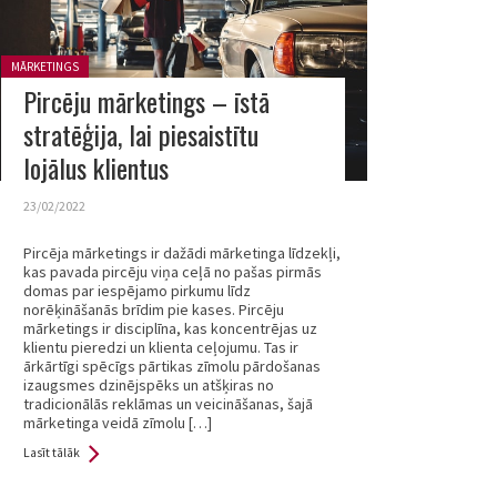
Posted in:
MĀRKETINGS
Pircēju mārketings – īstā
stratēģija, lai piesaistītu
lojālus klientus
23/02/2022
Pircēja mārketings ir dažādi mārketinga līdzekļi,
kas pavada pircēju viņa ceļā no pašas pirmās
domas par iespējamo pirkumu līdz
norēķināšanās brīdim pie kases. Pircēju
mārketings ir disciplīna, kas koncentrējas uz
klientu pieredzi un klienta ceļojumu. Tas ir
ārkārtīgi spēcīgs pārtikas zīmolu pārdošanas
izaugsmes dzinējspēks un atšķiras no
tradicionālās reklāmas un veicināšanas, šajā
mārketinga veidā zīmolu […]
Lasīt tālāk