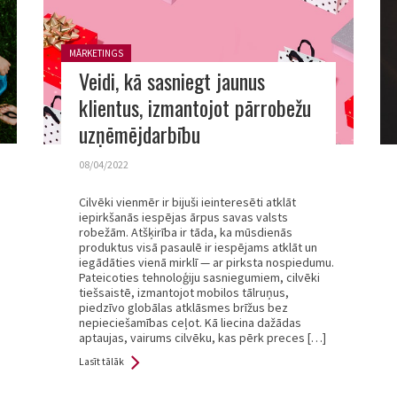
Posted in:
MĀRKETINGS
Veidi, kā sasniegt jaunus
klientus, izmantojot pārrobežu
uzņēmējdarbību
08/04/2022
Cilvēki vienmēr ir bijuši ieinteresēti atklāt
iepirkšanās iespējas ārpus savas valsts
robežām. Atšķirība ir tāda, ka mūsdienās
produktus visā pasaulē ir iespējams atklāt un
iegādāties vienā mirklī — ar pirksta nospiedumu.
Pateicoties tehnoloģiju sasniegumiem, cilvēki
tiešsaistē, izmantojot mobilos tālruņus,
piedzīvo globālas atklāsmes brīžus bez
nepieciešamības ceļot. Kā liecina dažādas
aptaujas, vairums cilvēku, kas pērk preces […]
Lasīt tālāk