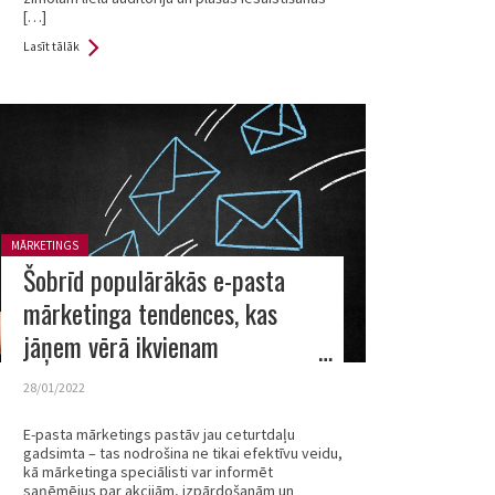
[…]
Lasīt tālāk
Posted in:
MĀRKETINGS
Šobrīd populārākās e-pasta
mārketinga tendences, kas
jāņem vērā ikvienam
uzņēmumam
28/01/2022
E-pasta mārketings pastāv jau ceturtdaļu
gadsimta – tas nodrošina ne tikai efektīvu veidu,
kā mārketinga speciālisti var informēt
saņēmējus par akcijām, izpārdošanām un