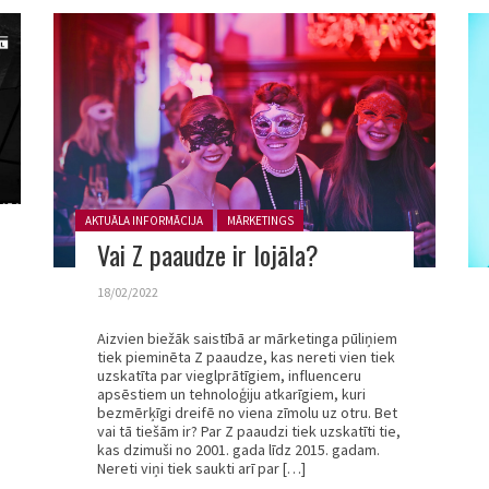
Posted in:
AKTUĀLA INFORMĀCIJA
MĀRKETINGS
Vai Z paaudze ir lojāla?
18/02/2022
Aizvien biežāk saistībā ar mārketinga pūliņiem
tiek pieminēta Z paaudze, kas nereti vien tiek
uzskatīta par vieglprātīgiem, influenceru
apsēstiem un tehnoloģiju atkarīgiem, kuri
bezmērķīgi dreifē no viena zīmolu uz otru. Bet
vai tā tiešām ir? Par Z paaudzi tiek uzskatīti tie,
kas dzimuši no 2001. gada līdz 2015. gadam.
Nereti viņi tiek saukti arī par […]