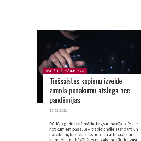
Posted in:
AKTUĀLI
MĀRKETINGS
Tiešsaistes kopienu izveide —
zīmola panākumu atslēga pēc
pandēmijas
16/02/2022
Pēdējo gadu laikā mārketings ir mainījies līdz ar
notikumiem pasaulē – tradicionālie standarti un
noteikumi, kas iepriekš noteica attiecības ar
klientiem, ir attīstījušies un galvenokārt kļuvuši