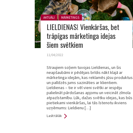
Posted in:
AKTUĀLI
MĀRKETINGS
LIELDIENAS! Vienkāršas, bet
trāpīgas mārketinga idejas
šiem svētkiem
11/04/2022
Straujiem soļiem tuvojas Lieldienas, un šis
neapšaubāmi ir pēdējais brīdis nākt klajā ar
mārketinga idejām, kas reklamēs jūsu produktus
un palīdzēs jums sazināties ar klientiem.
Lieldienas – tie ir vēl vieni svētki ar iespēju
palielināt pārdošanas apjomu un veicināt zīmola
atpazīstamību. Lūk, dažas svētku idejas, kas būs
pietiekami vienkāršas, lai tās īstenotu ikviens
uzņēmums: Lieldienu […]
Lasīt tālāk