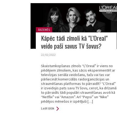
Posted in:
ĀRZEMĒS
Kāpēc tādi zīmoli kā "L’Oreal"
veido paši savus TV šovus?
22/02/2022
Skaistumkopšanas zīmols “L’Oreal” ir viens no
pēdējiem zīmoliem, kas sācis eksperimentēt ar
televīzijas seriāla veidošanu, taču vai tas var
pārliecināt komerciālās raidorganizācijas un
straumēšanas platformas to pārraidīt? “L’Oreal”
ir izveidojis pats savu TV šovu, cerot, ka drīzumā
to pārraidīs tādi populāri straumēšanas avoti kā
“Netflix” vai “Amazon”. Arī “Pepsi” un “Nike”
pēdējos mēnešos ir izpētījuši […]
Lasīt tālāk