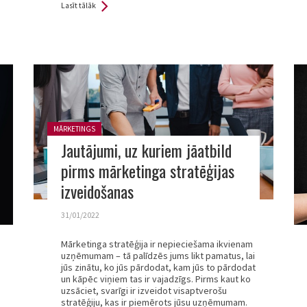
Lasīt tālāk
Posted in:
MĀRKETINGS
Jautājumi, uz kuriem jāatbild
pirms mārketinga stratēģijas
izveidošanas
31/01/2022
Mārketinga stratēģija ir nepieciešama ikvienam
uzņēmumam – tā palīdzēs jums likt pamatus, lai
jūs zinātu, ko jūs pārdodat, kam jūs to pārdodat
un kāpēc viņiem tas ir vajadzīgs. Pirms kaut ko
uzsāciet, svarīgi ir izveidot visaptverošu
stratēģiju, kas ir piemērots jūsu uzņēmumam.