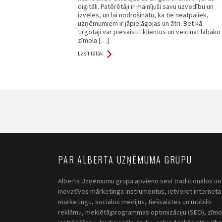
digitāli. Patērētāji ir mainījuši savu uzvedību un
izvēles, un lai nodrošinātu, ka tie neatpaliek,
uzņēmumiem ir jāpielāgojas un ātri. Bet kā
tirgotāji var piesaistīt klientus un veicināt labāku
zīmola […]
Lasīt tālāk
Pages
PAR ALBERTA UZŅĒMUMA GRUPU
Alberta Uzņēmumu grupa apvieno sevī tradicionālos un
inovatīvos mārketinga instrumentus, ietverot interneta
mārketingu, sociālos medijus, tiešsaistes un mobilo
reklāmu, meklētājprogrammas optimizāciju (SEO), zīmo