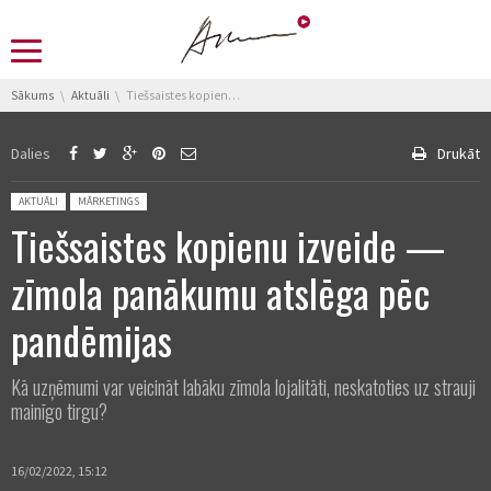
You are here:
Sākums
Aktuāli
Tiešsaistes kopienu izveide — zīmola panākumu atslēga pēc pandēmijas
Dalies
Drukāt
Posted in:
AKTUĀLI
MĀRKETINGS
Tiešsaistes kopienu izveide —
zīmola panākumu atslēga pēc
pandēmijas
Kā uzņēmumi var veicināt labāku zīmola lojalitāti, neskatoties uz strauji
mainīgo tirgu?
16/02/2022, 15:12