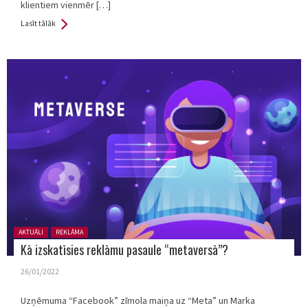
klientiem vienmēr […]
Lasīt tālāk
Posted in:
AKTUĀLI
REKLĀMA
Kā izskatīsies reklāmu pasaule “metaversā”?
26/01/2022
Uzņēmuma “Facebook” zīmola maiņa uz “Meta” un Marka