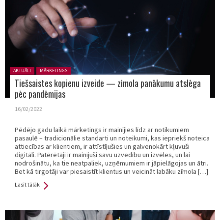
Posted in:
AKTUĀLI
MĀRKETINGS
Tiešsaistes kopienu izveide — zīmola panākumu atslēga
pēc pandēmijas
16/02/2022
Pēdējo gadu laikā mārketings ir mainījies līdz ar notikumiem
pasaulē – tradicionālie standarti un noteikumi, kas iepriekš noteica
attiecības ar klientiem, ir attīstījušies un galvenokārt kļuvuši
digitāli. Patērētāji ir mainījuši savu uzvedību un izvēles, un lai
nodrošinātu, ka tie neatpaliek, uzņēmumiem ir jāpielāgojas un ātri.
Bet kā tirgotāji var piesaistīt klientus un veicināt labāku zīmola […]
Lasīt tālāk