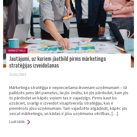
Posted in:
MĀRKETINGS
Jautājumi, uz kuriem jāatbild pirms mārketinga
stratēģijas izveidošanas
31/01/2022
Mārketinga stratēģija ir nepieciešama ikvienam uzņēmumam – tā
palīdzēs jums likt pamatus, lai jūs zinātu, ko jūs pārdodat, kam jūs
to pārdodat un kāpēc viņiem tas ir vajadzīgs. Pirms kaut ko
uzsāciet, svarīgi ir izveidot visaptverošu stratēģiju, kas ir
piemērots jūsu uzņēmumam. Tam vajadzētu atgādināt, kāpēc jūs
veicat mārketingu, un kādas ir jūsu uzņēmuma vērtības, […]
Lasīt tālāk