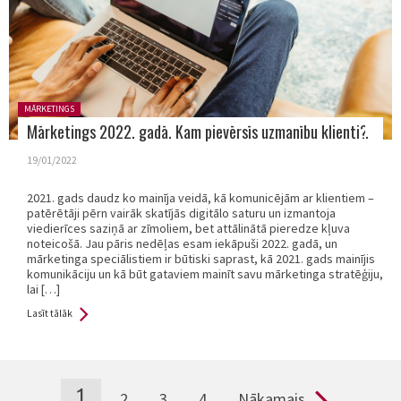
Posted in:
MĀRKETINGS
Mārketings 2022. gadā. Kam pievērsīs uzmanību klienti?
19/01/2022
2021. gads daudz ko mainīja veidā, kā komunicējām ar klientiem –
patērētāji pērn vairāk skatījās digitālo saturu un izmantoja
viedierīces saziņā ar zīmoliem, bet attālinātā pieredze kļuva
noteicošā. Jau pāris nedēļas esam iekāpuši 2022. gadā, un
mārketinga speciālistiem ir būtiski saprast, kā 2021. gads mainījis
komunikāciju un kā būt gataviem mainīt savu mārketinga stratēģiju,
lai […]
Lasīt tālāk
1
2
3
4
Nākamais
Pages