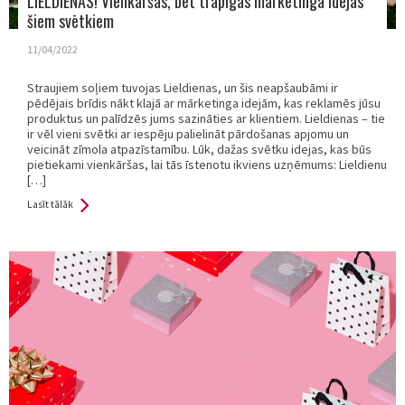
LIELDIENAS! Vienkāršas, bet trāpīgas mārketinga idejas
šiem svētkiem
11/04/2022
Straujiem soļiem tuvojas Lieldienas, un šis neapšaubāmi ir
pēdējais brīdis nākt klajā ar mārketinga idejām, kas reklamēs jūsu
produktus un palīdzēs jums sazināties ar klientiem. Lieldienas – tie
ir vēl vieni svētki ar iespēju palielināt pārdošanas apjomu un
veicināt zīmola atpazīstamību. Lūk, dažas svētku idejas, kas būs
pietiekami vienkāršas, lai tās īstenotu ikviens uzņēmums: Lieldienu
[…]
Lasīt tālāk