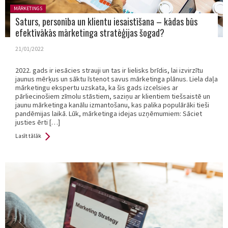
Posted in:
MĀRKETINGS
Saturs, personība un klientu iesaistīšana – kādas būs
efektīvākās mārketinga stratēģijas šogad?
21/01/2022
2022. gads ir iesācies strauji un tas ir lielisks brīdis, lai izvirzītu
jaunus mērķus un sāktu īstenot savus mārketinga plānus. Liela daļa
mārketingu ekspertu uzskata, ka šis gads izcelsies ar
pārliecinošiem zīmolu stāstiem, saziņu ar klientiem tiešsaistē un
jaunu mārketinga kanālu izmantošanu, kas palika populārāki tieši
pandēmijas laikā. Lūk, mārketinga idejas uzņēmumiem: Sāciet
justies ērti […]
Lasīt tālāk