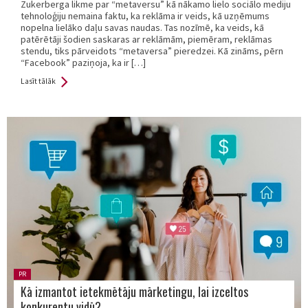
Zukerberga likme par “metaversu” kā nākamo lielo sociālo mediju
tehnoloģiju nemaina faktu, ka reklāma ir veids, kā uzņēmums
nopelna lielāko daļu savas naudas. Tas nozīmē, ka veids, kā
patērētāji šodien saskaras ar reklāmām, piemēram, reklāmas
stendu, tiks pārveidots “metaversa” pieredzei. Kā zināms, pērn
“Facebook” paziņoja, ka ir […]
Lasīt tālāk
Posted
PR
in:
Kā izmantot ietekmētāju mārketingu, lai izceltos
konkurentu vidū?