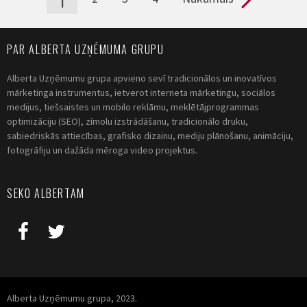
PAR ALBERTA UZŅĒMUMA GRUPU
Alberta Uzņēmumu grupa apvieno sevī tradicionālos un inovatīvos
mārketinga instrumentus, ietverot interneta mārketingu, sociālos
medijus, tiešsaistes un mobilo reklāmu, meklētājprogrammas
optimizāciju (SEO), zīmolu izstrādāšanu, tradicionālo druku,
sabiedriskās attiecības, grafisko dizainu, mediju plānošanu, animāciju,
fotogrāfiju un dažāda mēroga video projektus.
SEKO ALBERTAM
Alberta Uzņēmumu grupa, 2023.