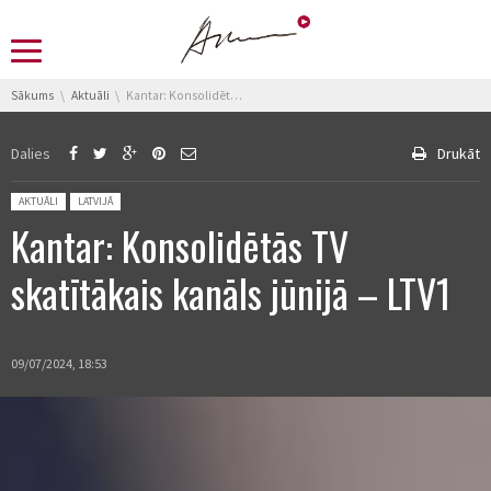
You are here:
Sākums
Aktuāli
Kantar: Konsolidētās TV skatītākais kanāls jūnijā – LTV1
Dalies
Drukāt
Posted in:
AKTUĀLI
LATVIJĀ
Kantar: Konsolidētās TV
skatītākais kanāls jūnijā – LTV1
09/07/2024, 18:53