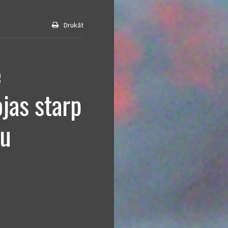
Drukāt
e
ojas starp
tu