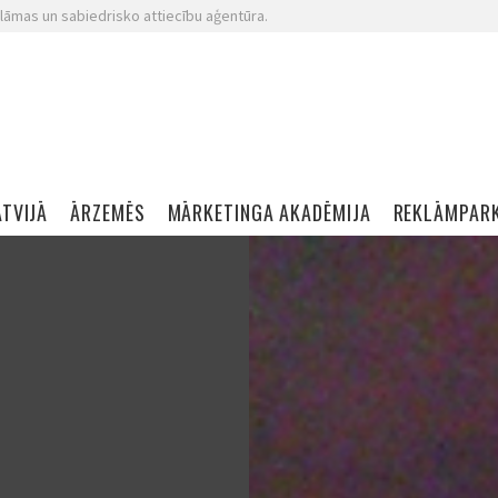
lāmas un sabiedrisko attiecību aģentūra.
ATVIJĀ
ĀRZEMĒS
MĀRKETINGA AKADĒMIJA
REKLĀMPAR