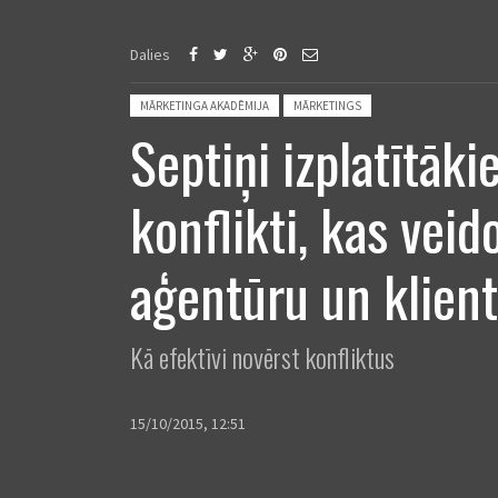
Dalies
Posted in:
MĀRKETINGA AKADĒMIJA
MĀRKETINGS
Septiņi izplatītāki
konflikti, kas veid
aģentūru un klien
Kā efektīvi novērst konfliktus
15/10/2015, 12:51