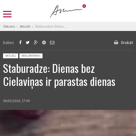
You are here:
Sākums
Aktuāli
Staburadze: Dienas bez Cielaviņas ir parastas dienas
Dalies
Drukāt
Posted in:
AKTUĀLI
REKLĀMPARKS
Staburadze: Dienas bez
Cielaviņas ir parastas dienas
04/03/2016, 17:00