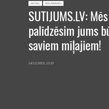
Posted in:
AKTUĀLI
REKLĀMPARKS
SUTIJUMS.LV: Mēs
palīdzēsim jums b
saviem mīļajiem!
14/12/2015, 13:25