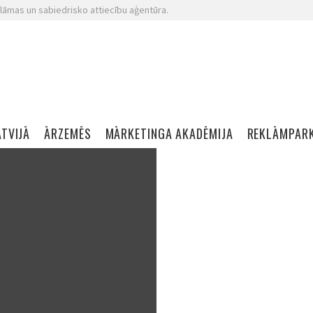
lāmas un sabiedrisko attiecību aģentūra.
ATVIJĀ
ĀRZEMĒS
MĀRKETINGA AKADĒMIJA
REKLĀMPAR