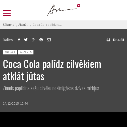
You are here:
Sākums
Aktuāli
Coca Cola palīdz cilvēkiem atklāt jūtas
Dalies
Drukāt
Posted in:
AKTUĀLI
ĀRZEMĒS
Coca Cola palīdz cilvēkiem
atklāt jūtas
Zīmols papildina sešu cilvēku nozīmīgākos dzīves mirkļus
14/12/2015, 12:44